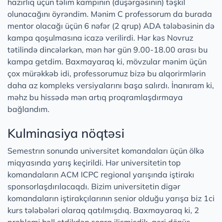
hazırlıq üçün təlim kampının (düşərgəsinin) təşkil
olunacağını öyrəndim. Mənim C professorum da burada
mentor olacağı üçün 6 nəfər (2 qrup) ADA tələbəsinin də
kampa qoşulmasına icazə verilirdi. Hər kəs Novruz
tətilində dincələrkən, mən hər gün 9.00-18.00 arası bu
kampa getdim. Baxmayaraq ki, mövzular mənim üçün
çox mürəkkəb idi, professorumuz bizə bu alqorirmlərin
daha az kompleks versiyalarını başa salırdı. İnanıram ki,
məhz bu hissədə mən artıq proqramlaşdırmaya
bağlandım.
Kulminasiya nöqtəsi
Semestrın sonunda universitet komandaları üçün ölkə
miqyasında yarış keçirildi. Hər universitetin top
komandaların ACM ICPC regional yarışında iştirakı
sponsorlaşdırılacaqdı. Bizim universitetin digər
komandaların iştirakçılarının senior olduğu yarışa biz 1ci
kurs tələbələri olaraq qatılmışdıq. Baxmayaraq ki, 2