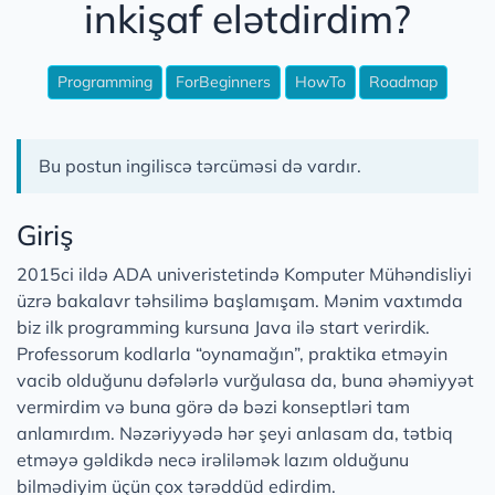
inkişaf elətdirdim?
Programming
ForBeginners
HowTo
Roadmap
Bu postun ingiliscə tərcüməsi də vardır.
Giriş
2015ci ildə ADA univeristetində Komputer Mühəndisliyi
üzrə bakalavr təhsilimə başlamışam. Mənim vaxtımda
biz ilk programming kursuna Java ilə start verirdik.
Professorum kodlarla “oynamağın”, praktika etməyin
vacib olduğunu dəfələrlə vurğulasa da, buna əhəmiyyət
vermirdim və buna görə də bəzi konseptləri tam
anlamırdım. Nəzəriyyədə hər şeyi anlasam da, tətbiq
etməyə gəldikdə necə irəliləmək lazım olduğunu
bilmədiyim üçün çox tərəddüd edirdim.