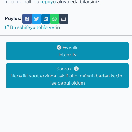
bir dildə həlli bu
repoya
əlavə edə bilərsiniz!
Paylaş:
Bu səhifəyə töhfə verin
Əvvəlki
Integrify
Sonraki
Necə iki saat ərzində təklif alıb, müsahibədən keçib, 
işə qəbul oldum