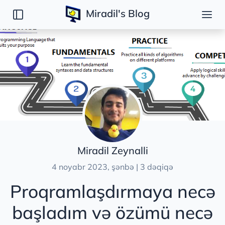
Miradil's Blog
Yazılar
Açıq qaynaqlı proyektlər
Ümumi mövzular
Proqramlaşdırmaya necə başladım?
Necə iki saat ərzində işə qəbul oldum
Miradil Zeynalli
4 noyabr 2023, şənbə | 3 dəqiqə
Proqramlaşdırmaya necə
başladım və özümü necə