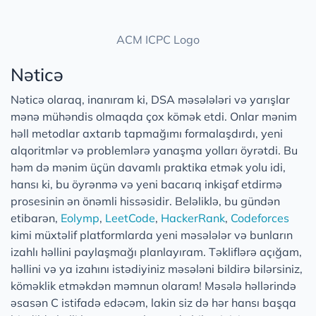
ACM ICPC Logo
Nəticə
Nəticə olaraq, inanıram ki, DSA məsələləri və yarışlar
mənə mühəndis olmaqda çox kömək etdi. Onlar mənim
həll metodlar axtarıb tapmağımı formalaşdırdı, yeni
alqoritmlər və problemlərə yanaşma yolları öyrətdi. Bu
həm də mənim üçün davamlı praktika etmək yolu idi,
hansı ki, bu öyrənmə və yeni bacarıq inkişaf etdirmə
prosesinin ən önəmli hissəsidir. Beləliklə, bu gündən
etibarən,
Eolymp
,
LeetCode
,
HackerRank
,
Codeforces
kimi müxtəlif platformlarda yeni məsələlər və bunların
izahlı həllini paylaşmağı planlayıram. Təkliflərə açığam,
həllini və ya izahını istədiyiniz məsələni bildirə bilərsiniz,
köməklik etməkdən məmnun olaram! Məsələ həllərində
əsasən C istifadə edəcəm, lakin siz də hər hansı başqa