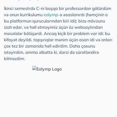
İkinci semestrdə C-ni başqa bir professordan götürdüm
və onun kurrikulumu
eolymp
-ə əsaslanırdı (həmçinin o
bu platformun qurucularından biri idi): bizə mövzunu
izah edər, və həll etməyimiz üçün öz websaytından
məsələlər bölüşərdi. Ancaq kiçik bir problem var idi: bu
kifayət deyildi, tapşırıqlar mənim üçün asan idi və onları
çox tez bir zamanda həll edirdim. Daha çoxunu
istəyirdim, amma əlbəttə ki, dərsi də sürətləndirə
bilməzdim.