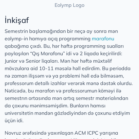
Eolymp Logo
İnkişaf
Semestrin başlamağından bir neçə ay sonra mən
eolymp-in hamıya açıq programming
marafonu
qabağıma çıxdı. Bu, hər həftə programming sualları
paylaşılan “Qış Marafonu” idi və 2 liqada keçirilirdi:
Junior və Senior liqaları. Mən hər həftə müxtəlif
mövzulara aid 10-11 məsələ həll edirdim. Bu periodda
nə zaman ilişsəm və ya problemi həll edə bilməsəm,
professorum detallı izahlar verərək mənə dəstək olurdu.
Nəticədə, bu marafon və professorumun köməyi ilə
semestrın ortasında mən artıq semestr materialından
da çoxunu mənimsəmişdim. Bunların hamısı
universitetin məndən gözlədiyindən də çoxunu etdiyim
üçün idi.
Novruz ərəfəsində yaxınlaşan ACM ICPC yarışına