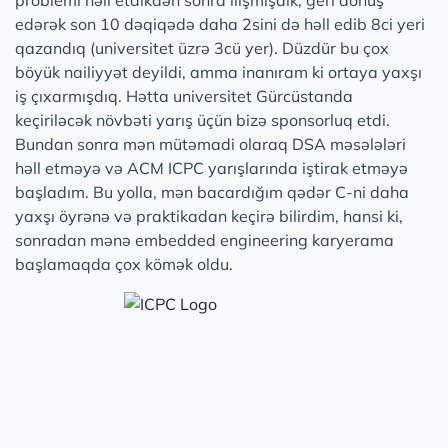
problemi həll etdikdən sonra ilişmişdik, geri dönüş
edərək son 10 dəqiqədə daha 2sini də həll edib 8ci yeri
qazandıq (universitet üzrə 3cü yer). Düzdür bu çox
böyük nailiyyət deyildi, amma inanıram ki ortaya yaxşı
iş çıxarmışdıq. Hətta universitet Gürcüstanda
keçiriləcək növbəti yarış üçün bizə sponsorluq etdi.
Bundan sonra mən mütəmadi olaraq DSA məsələləri
həll etməyə və ACM ICPC yarışlarında iştirak etməyə
başladım. Bu yolla, mən bacardığım qədər C-ni daha
yaxşı öyrənə və praktikadan keçirə bilirdim, hansi ki,
sonradan mənə embedded engineering karyerama
başlamaqda çox kömək oldu.